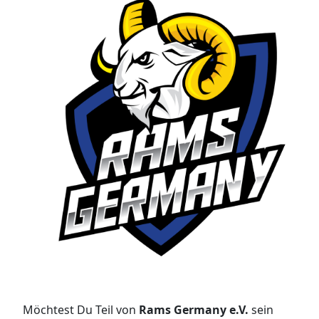
▼
Möchtest Du Teil von
Rams Germany e.V.
sein