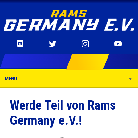
MENU
▼
▼
Werde Teil von Rams
Germany e.V.!
▼