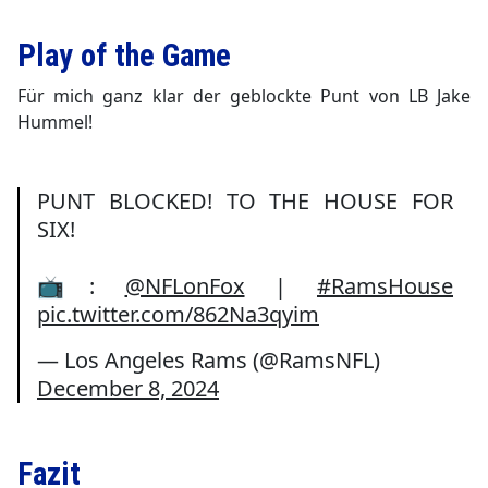
Play of the Game
Für mich ganz klar der geblockte Punt von LB Jake
Hummel!
PUNT BLOCKED! TO THE HOUSE FOR
SIX!
📺:
@NFLonFox
|
#RamsHouse
pic.twitter.com/862Na3qyim
— Los Angeles Rams (@RamsNFL)
December 8, 2024
Fazit