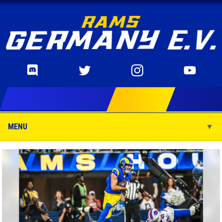
MENU
▼
▼
▼