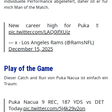
individuelle Performance abgeliefert, daher ist er für
mich Man of the Match.
New career high for Puka ‼️
pic.twitter.com/LAQ0jfXUiz
— x - Los Angeles Rams (@RamsNFL)
December 15, 2025
Play of the Game
Dieser Catch and Run von Puka Nacua ist einfach ein
Traum:
Puka Nacua 9 REC, 187 YDS vs DET
Today.
pic.twitter.com/5J4k29v2on