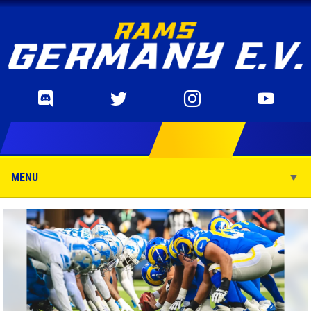
MENU
▼
▼
▼