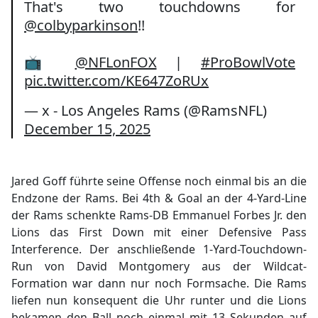
That's two touchdowns for
@colbyparkinson
!!
📺
@NFLonFOX
|
#ProBowlVote
pic.twitter.com/KE647ZoRUx
— x - Los Angeles Rams (@RamsNFL)
December 15, 2025
Jared Goff führte seine Offense noch einmal bis an die
Endzone der Rams. Bei 4th & Goal an der 4-Yard-Line
der Rams schenkte Rams-DB Emmanuel Forbes Jr. den
Lions das First Down mit einer Defensive Pass
Interference. Der anschließende 1-Yard-Touchdown-
Run von David Montgomery aus der Wildcat-
Formation war dann nur noch Formsache. Die Rams
liefen nun konsequent die Uhr runter und die Lions
bekamen den Ball noch einmal mit 13 Sekunden auf