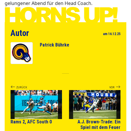
gelungener Abend für den Head Coach.
Autor
am 16.12.25
Patrick Bührke
ZURÜCK
VOR
Rams 2, AFC South 0
​A.J. Brown-Trade: Ein
Spiel mit dem Feuer