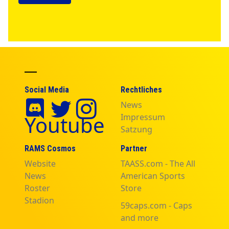
Social Media
Rechtliches
News
Youtube
Impressum
Satzung
RAMS Cosmos
Partner
Website
TAASS.com - The All
News
American Sports
Roster
Store
Stadion
59caps.com - Caps
and more