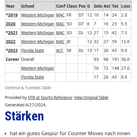
Year
School
Conf
Class
Pos
G
Solo
Ast
Tot
Loss
Sk
*
2019
Western Michigan
MAC
FR
DT
12
10
14
24
2.0
1.
2020
Western Michigan
MAC
SO
DT
6
7
16
23
5.5
2.
*
2021
Western Michigan
MAC
SO
DL
12
27
15
42
7.5
4.
2022
Western Michigan
MAC
JR
12
32
27
59
12.0
6.
*
2023
Florida State
ACC
SR
DL
13
17
26
43
9.0
6.
Career
Overall
93
98
191
36.0
19
Western Michigan
76
72
148
27.0
13
Florida State
17
26
43
9.0
6.
Defense & Fumbles Table
Provided by
CFB at Sports Reference
:
View Original Table
Generated 4/27/2024.
Stärken
hat ein gutes Gespür für Counter Moves nach innen