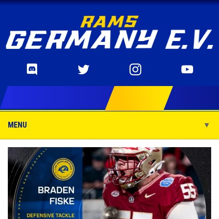
MENU
▼
▼
▼