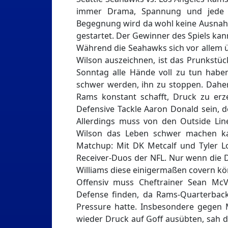
immer Drama, Spannung und jede
Begegnung wird da wohl keine Ausnahm
gestartet. Der Gewinner des Spiels kan
Während die Seahawks sich vor allem 
Wilson auszeichnen, ist das Prunkstüc
Sonntag alle Hände voll zu tun haben
schwer werden, ihn zu stoppen. Daher 
Rams konstant schafft, Druck zu erze
Defensive Tackle Aaron Donald sein, de
Allerdings muss von den Outside Li
Wilson das Leben schwer machen kan
Matchup: Mit DK Metcalf und Tyler L
Receiver-Duos der NFL. Nur wenn die D
Williams diese einigermaßen covern kön
Offensiv muss Cheftrainer Sean McVa
Defense finden, da Rams-Quarterback
Pressure hatte. Insbesondere gegen 
wieder Druck auf Goff ausübten, sah di