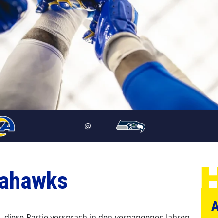
@
eahawks
A
, diese Partie versprach in den vergangenen Jahren