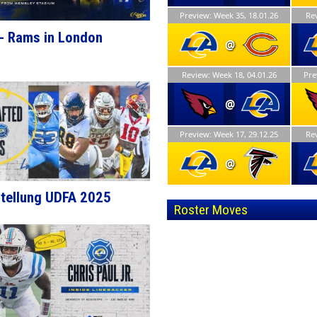
Preview: Week 35, 18.01.26
Rev
- Rams in London
@
Review: Week 18, 04.01.26
Pre
@
Preview: Week 17, 29.12.25
Rev
@
r
tellung UDFA 2025
Roster Moves
r