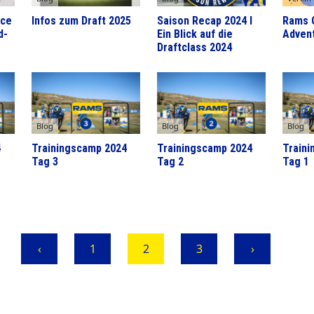
nce
Infos zum Draft 2025
Saison Recap 2024 I
Rams 
d-
Ein Blick auf die
Adven
Draftclass 2024
Blog
Blog
Blog
4
Trainingscamp 2024
Trainingscamp 2024
Train
Tag 3
Tag 2
Tag 1
‹
1
2
3
›