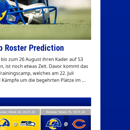
 Roster Prediction
 bis zum 26 August ihren Kader auf 53
, ist noch etwas Zeit. Davor kommt das
rainingscamp, welches am 22. Juli
d Kämpfe um die begehrten Plätze im …
view: Week 40, 26.01.26
Review: Week 35, 18.01.26
@
@