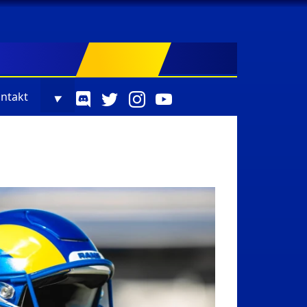
ntakt
▼