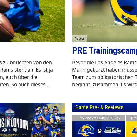
Roster
PRE Trainingscamp
as zu berichten von den
Bevor die Los Angeles Rams
Rams steht an. Es ist ja
Mann gekürzt haben müssen
n, euch über die
Team zum obligatorischen T
ten. So auch dieses …
beginnt, zusammen. Es wir
Game Pre- & Reviews
Review: Week 40, 26.01.26
Pre
@