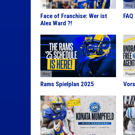
Blog
Blog
Face of Franchise: Wer ist
FAQ 
Alex Ward ?!
Blog
Playe
Rams Spielplan 2025
Vors
Player
Playe