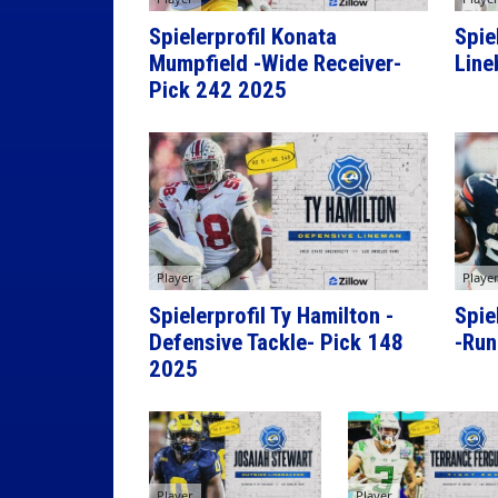
Spielerprofil Konata
Spiel
Mumpfield -Wide Receiver-
Line
Pick 242 2025
Player
Playe
Spielerprofil Ty Hamilton -
Spie
Defensive Tackle- Pick 148
-Run
2025
Player
Player